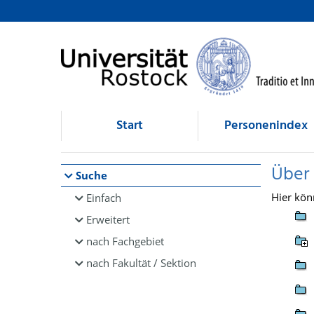
Browsen
direkt zum Inhalt
Start
Personenindex
Über
Suche
Hier kön
Einfach
Erweitert
nach Fachgebiet
nach Fakultät / Sektion