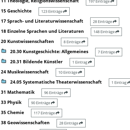
11 Theologie, Religionswissenschaft
197 Einträge
15 Geschichte
123 Einträge
17 Sprach- und Literaturwissenschaft
28 Einträge
18 Einzelne Sprachen und Literaturen
148 Einträge
20 Kunstwissenschaften
8 Einträge
20.30 Kunstgeschichte: Allgemeines
7 Einträge
20.31 Bildende Künstler
1 Eintrag
24 Musikwissenschaft
10 Einträge
24.05 Systematische Theaterwissenschaft
1 Eintrag
31 Mathematik
96 Einträge
33 Physik
90 Einträge
35 Chemie
117 Einträge
38 Geowissenschaften
28 Einträge