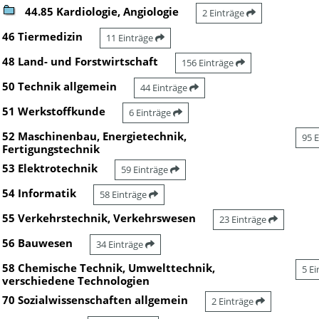
44.85 Kardiologie, Angiologie
2 Einträge
46 Tiermedizin
11 Einträge
48 Land- und Forstwirtschaft
156 Einträge
50 Technik allgemein
44 Einträge
51 Werkstoffkunde
6 Einträge
52 Maschinenbau, Energietechnik,
95 
Fertigungstechnik
53 Elektrotechnik
59 Einträge
54 Informatik
58 Einträge
55 Verkehrstechnik, Verkehrswesen
23 Einträge
56 Bauwesen
34 Einträge
58 Chemische Technik, Umwelttechnik,
5 E
verschiedene Technologien
70 Sozialwissenschaften allgemein
2 Einträge