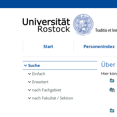
Browsen
direkt zum Inhalt
Start
Personenindex
Über
Suche
Hier kön
Einfach
Erweitert
nach Fachgebiet
nach Fakultät / Sektion