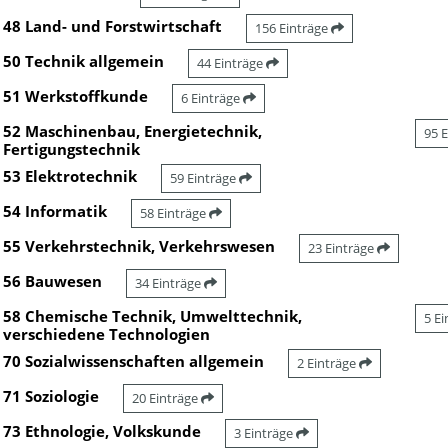
48 Land- und Forstwirtschaft
156 Einträge
50 Technik allgemein
44 Einträge
51 Werkstoffkunde
6 Einträge
52 Maschinenbau, Energietechnik,
95 
Fertigungstechnik
53 Elektrotechnik
59 Einträge
54 Informatik
58 Einträge
55 Verkehrstechnik, Verkehrswesen
23 Einträge
56 Bauwesen
34 Einträge
58 Chemische Technik, Umwelttechnik,
5 E
verschiedene Technologien
70 Sozialwissenschaften allgemein
2 Einträge
71 Soziologie
20 Einträge
73 Ethnologie, Volkskunde
3 Einträge