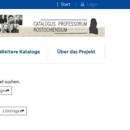
Start
Login
Weitere Kataloge
Über das Projekt
et suchen.
räge
2 Einträge