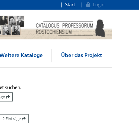
Start
Login
Weitere Kataloge
Über das Projekt
et suchen.
räge
2 Einträge