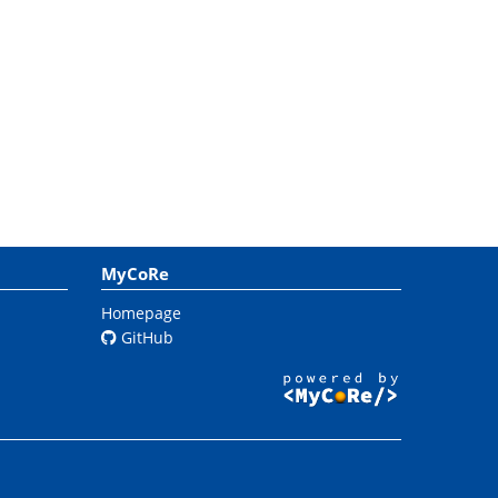
MyCoRe
Homepage
GitHub