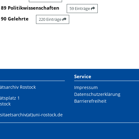
89 Politikwissenschaften
59 Einträge
90 Gelehrte
220 Einträge
Service
ätsarchiv Rostock
Impressum
Datenschutzerklärung
ätsplatz 1
Barrierefreiheit
stock
sitaetsarchiv(at)uni-rostock.de