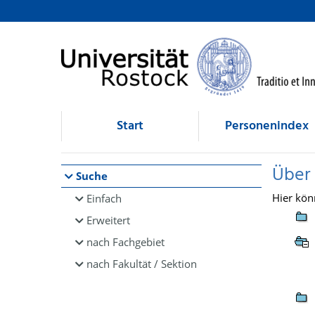
Browsen
direkt zum Inhalt
Start
Personenindex
Über
Suche
Hier kön
Einfach
Erweitert
nach Fachgebiet
nach Fakultät / Sektion