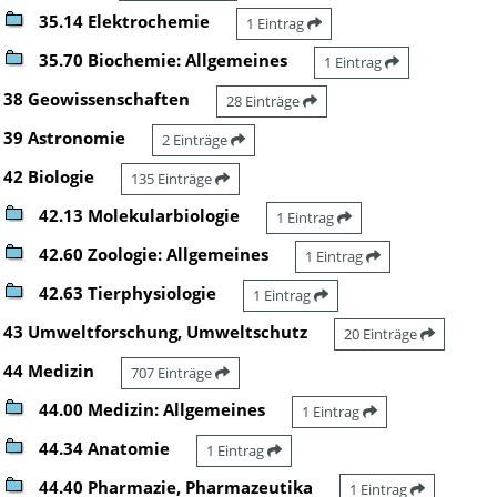
35.14 Elektrochemie
1 Eintrag
35.70 Biochemie: Allgemeines
1 Eintrag
38 Geowissenschaften
28 Einträge
39 Astronomie
2 Einträge
42 Biologie
135 Einträge
42.13 Molekularbiologie
1 Eintrag
42.60 Zoologie: Allgemeines
1 Eintrag
42.63 Tierphysiologie
1 Eintrag
43 Umweltforschung, Umweltschutz
20 Einträge
44 Medizin
707 Einträge
44.00 Medizin: Allgemeines
1 Eintrag
44.34 Anatomie
1 Eintrag
44.40 Pharmazie, Pharmazeutika
1 Eintrag