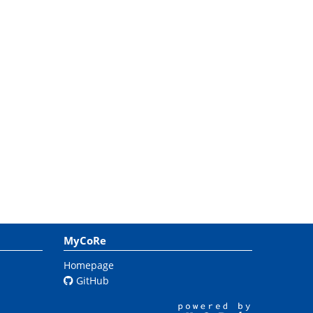
MyCoRe
Homepage
GitHub