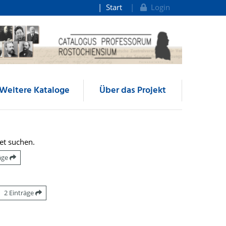
Start
Login
Weitere Kataloge
Über das Projekt
et suchen.
räge
2 Einträge