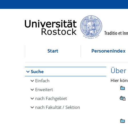
Browsen
direkt zum Inhalt
Start
Personenindex
Über
Suche
Hier kön
Einfach
Erweitert
nach Fachgebiet
nach Fakultät / Sektion