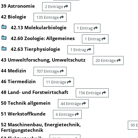
39 Astronomie
2 Einträge
42 Biologie
135 Einträge
42.13 Molekularbiologie
1 Eintrag
42.60 Zoologie: Allgemeines
1 Eintrag
42.63 Tierphysiologie
1 Eintrag
43 Umweltforschung, Umweltschutz
20 Einträge
44 Medizin
707 Einträge
46 Tiermedizin
11 Einträge
48 Land- und Forstwirtschaft
156 Einträge
50 Technik allgemein
44 Einträge
51 Werkstoffkunde
6 Einträge
52 Maschinenbau, Energietechnik,
95 
Fertigungstechnik