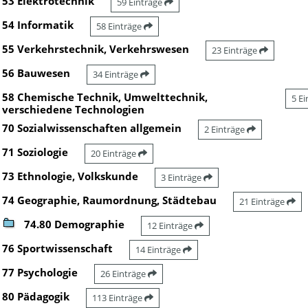
53 Elektrotechnik
59 Einträge
54 Informatik
58 Einträge
55 Verkehrstechnik, Verkehrswesen
23 Einträge
56 Bauwesen
34 Einträge
58 Chemische Technik, Umwelttechnik,
5 E
verschiedene Technologien
70 Sozialwissenschaften allgemein
2 Einträge
71 Soziologie
20 Einträge
73 Ethnologie, Volkskunde
3 Einträge
74 Geographie, Raumordnung, Städtebau
21 Einträge
74.80 Demographie
12 Einträge
76 Sportwissenschaft
14 Einträge
77 Psychologie
26 Einträge
80 Pädagogik
113 Einträge