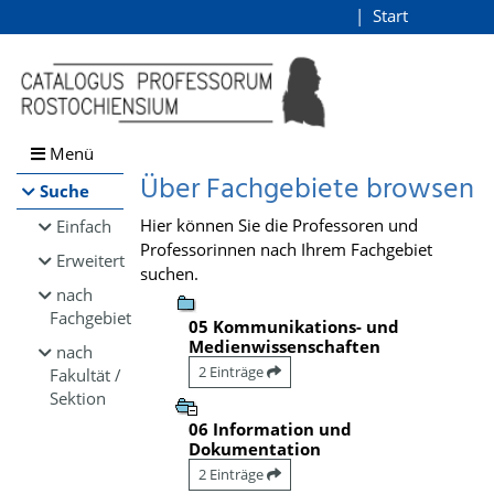
Browsen
Start
Login
direkt zum Inhalt
Menü
Über Fachgebiete browsen
Suche
Hier können Sie die Professoren und
Einfach
Professorinnen nach Ihrem Fachgebiet
Erweitert
suchen.
nach
Fachgebiet
05 Kommunikations- und
Medienwissenschaften
nach
2 Einträge
Fakultät /
Sektion
06 Information und
Dokumentation
2 Einträge