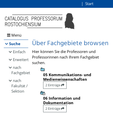
Browsen
Start
Login
direkt zum Inhalt
Menü
Über Fachgebiete browsen
Suche
Hier können Sie die Professoren und
Einfach
Professorinnen nach Ihrem Fachgebiet
Erweitert
suchen.
nach
Fachgebiet
05 Kommunikations- und
Medienwissenschaften
nach
2 Einträge
Fakultät /
Sektion
06 Information und
Dokumentation
2 Einträge