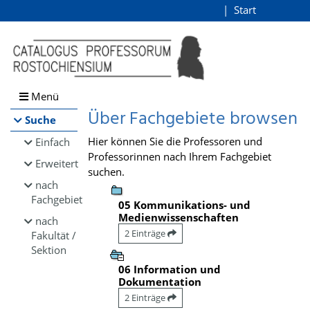
Browsen
Start
Login
direkt zum Inhalt
Menü
Über Fachgebiete browsen
Suche
Hier können Sie die Professoren und
Einfach
Professorinnen nach Ihrem Fachgebiet
Erweitert
suchen.
nach
Fachgebiet
05 Kommunikations- und
Medienwissenschaften
nach
2 Einträge
Fakultät /
Sektion
06 Information und
Dokumentation
2 Einträge