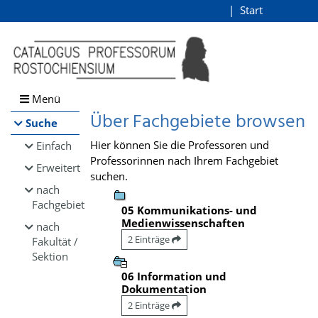
Browsen
Start
Login
direkt zum Inhalt
Menü
Über Fachgebiete browsen
Suche
Hier können Sie die Professoren und
Einfach
Professorinnen nach Ihrem Fachgebiet
Erweitert
suchen.
nach
Fachgebiet
05 Kommunikations- und
Medienwissenschaften
nach
2 Einträge
Fakultät /
Sektion
06 Information und
Dokumentation
2 Einträge