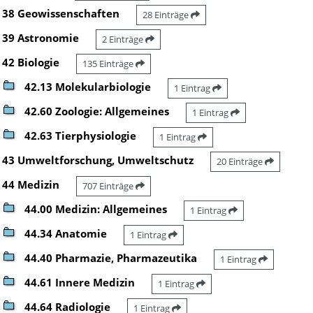
38 Geowissenschaften
28 Einträge
39 Astronomie
2 Einträge
42 Biologie
135 Einträge
42.13 Molekularbiologie
1 Eintrag
42.60 Zoologie: Allgemeines
1 Eintrag
42.63 Tierphysiologie
1 Eintrag
43 Umweltforschung, Umweltschutz
20 Einträge
44 Medizin
707 Einträge
44.00 Medizin: Allgemeines
1 Eintrag
44.34 Anatomie
1 Eintrag
44.40 Pharmazie, Pharmazeutika
1 Eintrag
44.61 Innere Medizin
1 Eintrag
44.64 Radiologie
1 Eintrag