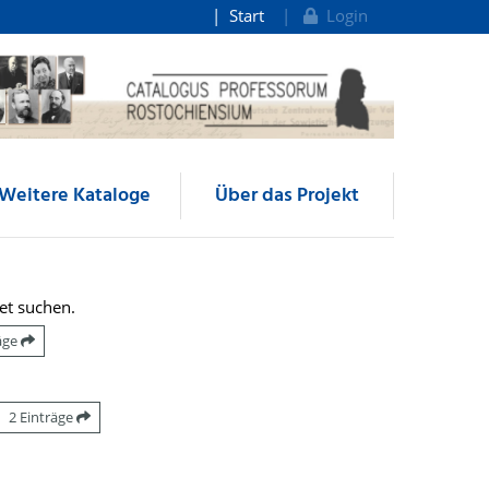
Start
Login
Weitere Kataloge
Über das Projekt
et suchen.
räge
2 Einträge