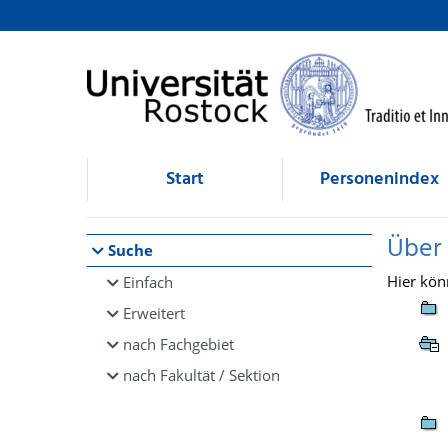
Browsen
direkt zum Inhalt
Start
Personenindex
Über
Suche
Hier kön
Einfach
Erweitert
nach Fachgebiet
nach Fakultät / Sektion