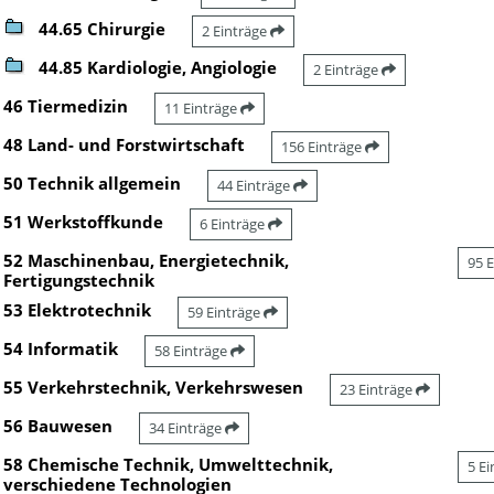
44.65 Chirurgie
2 Einträge
44.85 Kardiologie, Angiologie
2 Einträge
46 Tiermedizin
11 Einträge
48 Land- und Forstwirtschaft
156 Einträge
50 Technik allgemein
44 Einträge
51 Werkstoffkunde
6 Einträge
52 Maschinenbau, Energietechnik,
95 
Fertigungstechnik
53 Elektrotechnik
59 Einträge
54 Informatik
58 Einträge
55 Verkehrstechnik, Verkehrswesen
23 Einträge
56 Bauwesen
34 Einträge
58 Chemische Technik, Umwelttechnik,
5 E
verschiedene Technologien