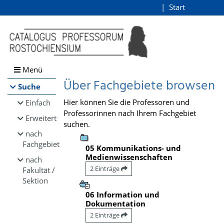
Browsen
Start
Login
direkt zum Inhalt
Menü
Über Fachgebiete browsen
Suche
Hier können Sie die Professoren und
Einfach
Professorinnen nach Ihrem Fachgebiet
Erweitert
suchen.
nach
Fachgebiet
05 Kommunikations- und
Medienwissenschaften
nach
2 Einträge
Fakultät /
Sektion
06 Information und
Dokumentation
2 Einträge