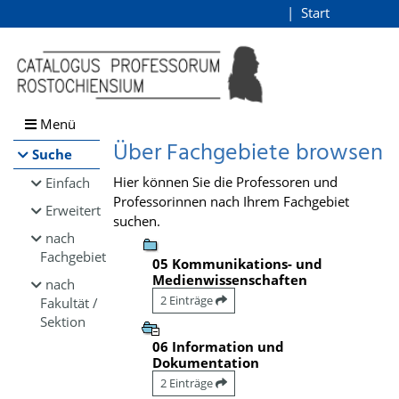
Browsen
Start
Login
direkt zum Inhalt
Menü
Über Fachgebiete browsen
Suche
Hier können Sie die Professoren und
Einfach
Professorinnen nach Ihrem Fachgebiet
Erweitert
suchen.
nach
Fachgebiet
05 Kommunikations- und
Medienwissenschaften
nach
2 Einträge
Fakultät /
Sektion
06 Information und
Dokumentation
2 Einträge