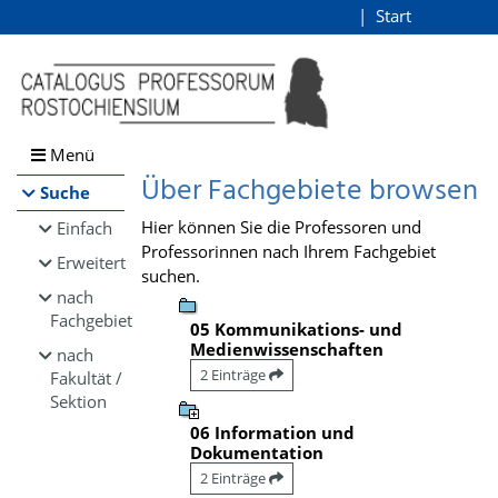
Browsen
Start
Login
direkt zum Inhalt
Menü
Über Fachgebiete browsen
Suche
Hier können Sie die Professoren und
Einfach
Professorinnen nach Ihrem Fachgebiet
Erweitert
suchen.
nach
Fachgebiet
05 Kommunikations- und
Medienwissenschaften
nach
2 Einträge
Fakultät /
Sektion
06 Information und
Dokumentation
2 Einträge