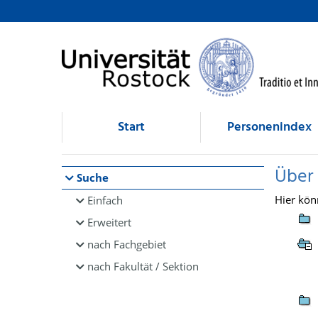
Browsen
direkt zum Inhalt
Start
Personenindex
Über
Suche
Hier kön
Einfach
Erweitert
nach Fachgebiet
nach Fakultät / Sektion