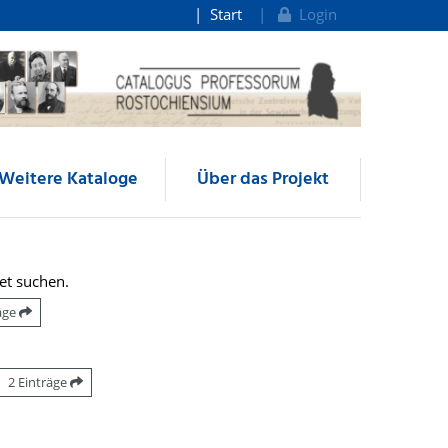
Start
Login
Weitere Kataloge
Über das Projekt
et suchen.
räge
2 Einträge