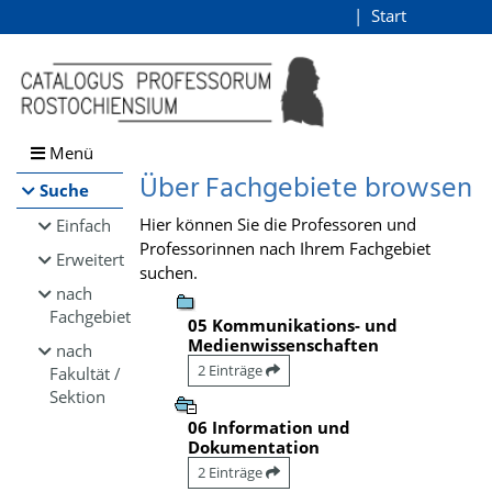
Browsen
Start
Login
direkt zum Inhalt
Menü
Über Fachgebiete browsen
Suche
Hier können Sie die Professoren und
Einfach
Professorinnen nach Ihrem Fachgebiet
Erweitert
suchen.
nach
Fachgebiet
05 Kommunikations- und
Medienwissenschaften
nach
2 Einträge
Fakultät /
Sektion
06 Information und
Dokumentation
2 Einträge