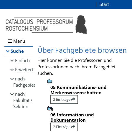
Browsen
Start
Login
direkt zum Inhalt
Menü
Über Fachgebiete browsen
Suche
Hier können Sie die Professoren und
Einfach
Professorinnen nach Ihrem Fachgebiet
Erweitert
suchen.
nach
Fachgebiet
05 Kommunikations- und
Medienwissenschaften
nach
2 Einträge
Fakultät /
Sektion
06 Information und
Dokumentation
2 Einträge