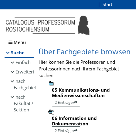
Browsen
Start
Login
direkt zum Inhalt
Menü
Über Fachgebiete browsen
Suche
Hier können Sie die Professoren und
Einfach
Professorinnen nach Ihrem Fachgebiet
Erweitert
suchen.
nach
Fachgebiet
05 Kommunikations- und
Medienwissenschaften
nach
2 Einträge
Fakultät /
Sektion
06 Information und
Dokumentation
2 Einträge