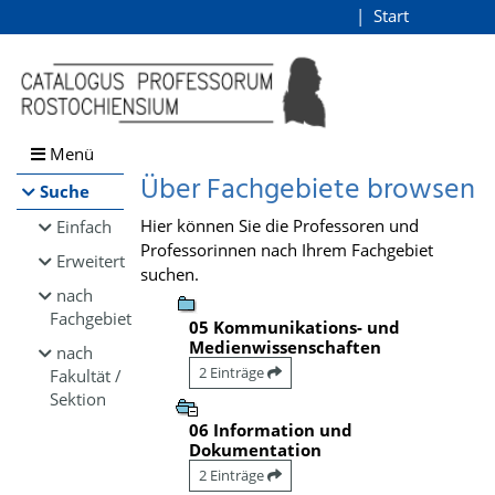
Browsen
Start
Login
direkt zum Inhalt
Menü
Über Fachgebiete browsen
Suche
Hier können Sie die Professoren und
Einfach
Professorinnen nach Ihrem Fachgebiet
Erweitert
suchen.
nach
Fachgebiet
05 Kommunikations- und
Medienwissenschaften
nach
2 Einträge
Fakultät /
Sektion
06 Information und
Dokumentation
2 Einträge