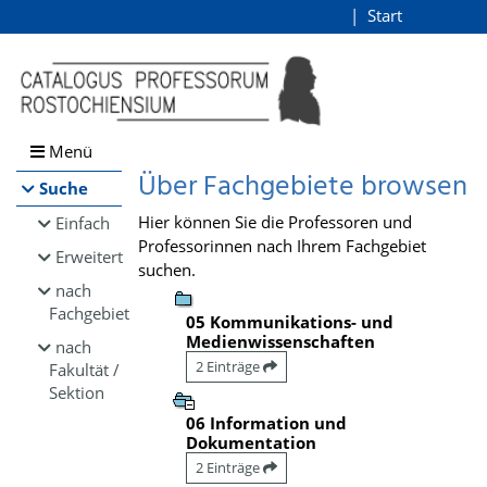
Browsen
Start
Login
direkt zum Inhalt
Menü
Über Fachgebiete browsen
Suche
Hier können Sie die Professoren und
Einfach
Professorinnen nach Ihrem Fachgebiet
Erweitert
suchen.
nach
Fachgebiet
05 Kommunikations- und
Medienwissenschaften
nach
2 Einträge
Fakultät /
Sektion
06 Information und
Dokumentation
2 Einträge