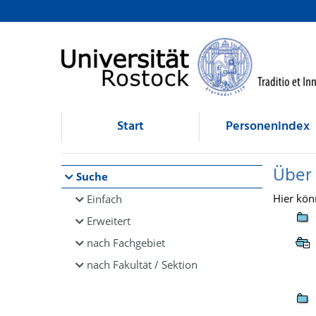
Browsen
direkt zum Inhalt
Start
Personenindex
Über
Suche
Hier kön
Einfach
Erweitert
nach Fachgebiet
nach Fakultät / Sektion