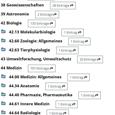
38 Geowissenschaften
28 Einträge
39 Astronomie
2 Einträge
42 Biologie
135 Einträge
42.13 Molekularbiologie
1 Eintrag
42.60 Zoologie: Allgemeines
1 Eintrag
42.63 Tierphysiologie
1 Eintrag
43 Umweltforschung, Umweltschutz
20 Einträge
44 Medizin
707 Einträge
44.00 Medizin: Allgemeines
1 Eintrag
44.34 Anatomie
1 Eintrag
44.40 Pharmazie, Pharmazeutika
1 Eintrag
44.61 Innere Medizin
1 Eintrag
44.64 Radiologie
1 Eintrag