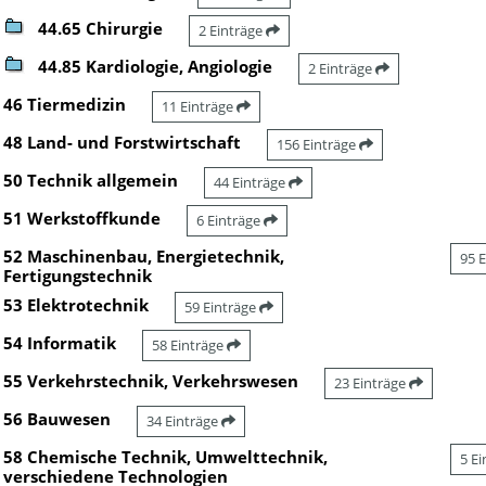
44.65 Chirurgie
2 Einträge
44.85 Kardiologie, Angiologie
2 Einträge
46 Tiermedizin
11 Einträge
48 Land- und Forstwirtschaft
156 Einträge
50 Technik allgemein
44 Einträge
51 Werkstoffkunde
6 Einträge
52 Maschinenbau, Energietechnik,
95 
Fertigungstechnik
53 Elektrotechnik
59 Einträge
54 Informatik
58 Einträge
55 Verkehrstechnik, Verkehrswesen
23 Einträge
56 Bauwesen
34 Einträge
58 Chemische Technik, Umwelttechnik,
5 E
verschiedene Technologien