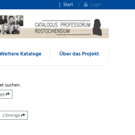
Start
Login
Weitere Kataloge
Über das Projekt
et suchen.
räge
2 Einträge