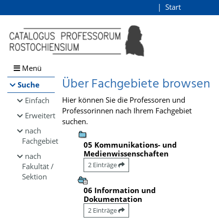
Browsen
Start
Login
direkt zum Inhalt
Menü
Über Fachgebiete browsen
Suche
Hier können Sie die Professoren und
Einfach
Professorinnen nach Ihrem Fachgebiet
Erweitert
suchen.
nach
Fachgebiet
05 Kommunikations- und
Medienwissenschaften
nach
2 Einträge
Fakultät /
Sektion
06 Information und
Dokumentation
2 Einträge