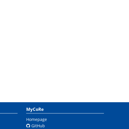
MyCoRe
Homepage
GitHub