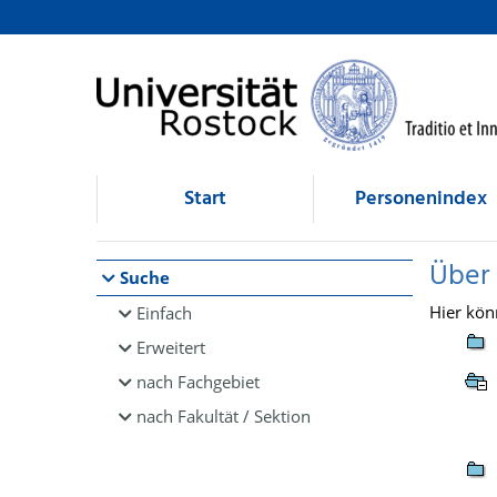
Browsen
direkt zum Inhalt
Start
Personenindex
Über
Suche
Hier kön
Einfach
Erweitert
nach Fachgebiet
nach Fakultät / Sektion