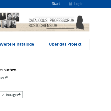
Start
Login
Weitere Kataloge
Über das Projekt
et suchen.
räge
2 Einträge