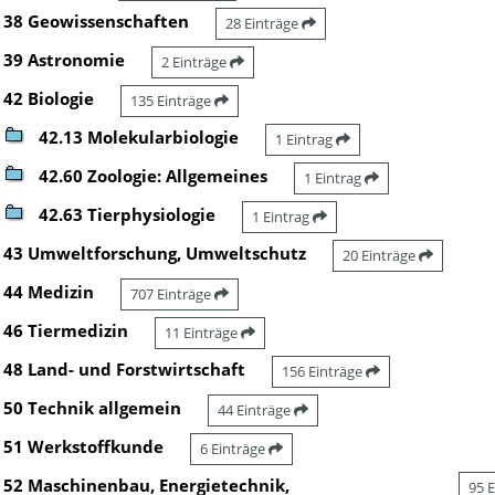
38 Geowissenschaften
28 Einträge
39 Astronomie
2 Einträge
42 Biologie
135 Einträge
42.13 Molekularbiologie
1 Eintrag
42.60 Zoologie: Allgemeines
1 Eintrag
42.63 Tierphysiologie
1 Eintrag
43 Umweltforschung, Umweltschutz
20 Einträge
44 Medizin
707 Einträge
46 Tiermedizin
11 Einträge
48 Land- und Forstwirtschaft
156 Einträge
50 Technik allgemein
44 Einträge
51 Werkstoffkunde
6 Einträge
52 Maschinenbau, Energietechnik,
95 