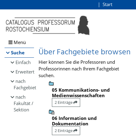
Browsen
Start
Login
direkt zum Inhalt
Menü
Über Fachgebiete browsen
Suche
Hier können Sie die Professoren und
Einfach
Professorinnen nach Ihrem Fachgebiet
Erweitert
suchen.
nach
Fachgebiet
05 Kommunikations- und
Medienwissenschaften
nach
2 Einträge
Fakultät /
Sektion
06 Information und
Dokumentation
2 Einträge