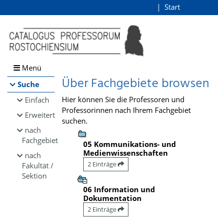
Browsen
Start
Login
direkt zum Inhalt
Menü
Über Fachgebiete browsen
Suche
Hier können Sie die Professoren und
Einfach
Professorinnen nach Ihrem Fachgebiet
Erweitert
suchen.
nach
Fachgebiet
05 Kommunikations- und
Medienwissenschaften
nach
2 Einträge
Fakultät /
Sektion
06 Information und
Dokumentation
2 Einträge