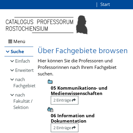
Browsen
Start
Login
direkt zum Inhalt
Menü
Über Fachgebiete browsen
Suche
Hier können Sie die Professoren und
Einfach
Professorinnen nach Ihrem Fachgebiet
Erweitert
suchen.
nach
Fachgebiet
05 Kommunikations- und
Medienwissenschaften
nach
2 Einträge
Fakultät /
Sektion
06 Information und
Dokumentation
2 Einträge