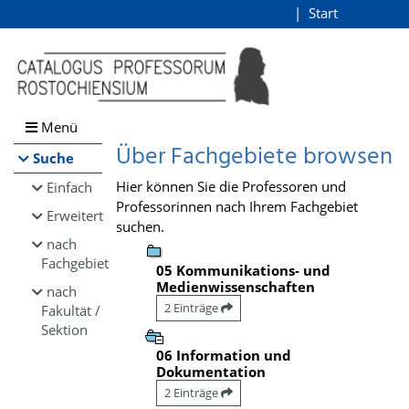
Browsen
Start
Login
direkt zum Inhalt
Menü
Über Fachgebiete browsen
Suche
Hier können Sie die Professoren und
Einfach
Professorinnen nach Ihrem Fachgebiet
Erweitert
suchen.
nach
Fachgebiet
05 Kommunikations- und
Medienwissenschaften
nach
2 Einträge
Fakultät /
Sektion
06 Information und
Dokumentation
2 Einträge