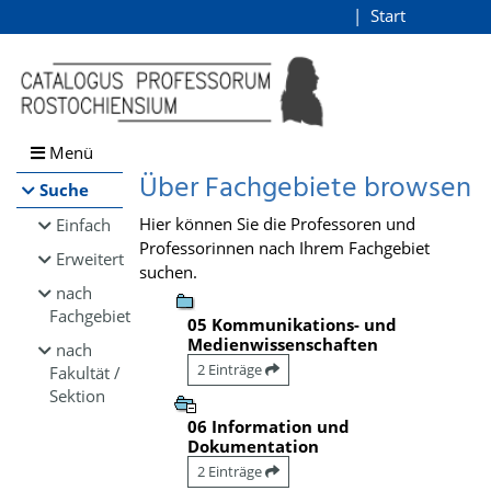
Browsen
Start
Login
direkt zum Inhalt
Menü
Über Fachgebiete browsen
Suche
Hier können Sie die Professoren und
Einfach
Professorinnen nach Ihrem Fachgebiet
Erweitert
suchen.
nach
Fachgebiet
05 Kommunikations- und
Medienwissenschaften
nach
2 Einträge
Fakultät /
Sektion
06 Information und
Dokumentation
2 Einträge