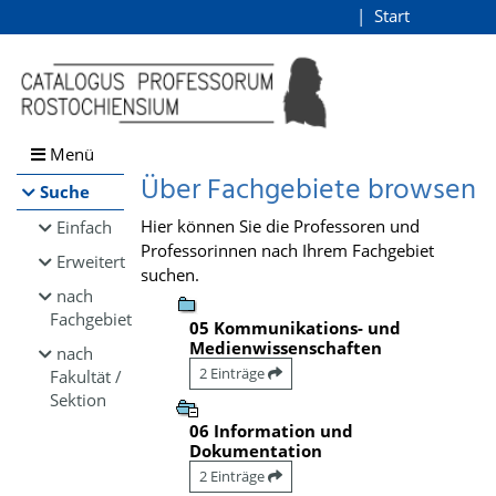
Browsen
Start
Login
direkt zum Inhalt
Menü
Über Fachgebiete browsen
Suche
Hier können Sie die Professoren und
Einfach
Professorinnen nach Ihrem Fachgebiet
Erweitert
suchen.
nach
Fachgebiet
05 Kommunikations- und
Medienwissenschaften
nach
2 Einträge
Fakultät /
Sektion
06 Information und
Dokumentation
2 Einträge