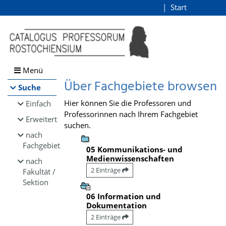
Browsen
Start
Login
direkt zum Inhalt
Menü
Über Fachgebiete browsen
Suche
Hier können Sie die Professoren und
Einfach
Professorinnen nach Ihrem Fachgebiet
Erweitert
suchen.
nach
Fachgebiet
05 Kommunikations- und
Medienwissenschaften
nach
2 Einträge
Fakultät /
Sektion
06 Information und
Dokumentation
2 Einträge