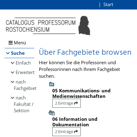
Browsen
Start
Login
direkt zum Inhalt
Menü
Über Fachgebiete browsen
Suche
Hier können Sie die Professoren und
Einfach
Professorinnen nach Ihrem Fachgebiet
Erweitert
suchen.
nach
Fachgebiet
05 Kommunikations- und
Medienwissenschaften
nach
2 Einträge
Fakultät /
Sektion
06 Information und
Dokumentation
2 Einträge