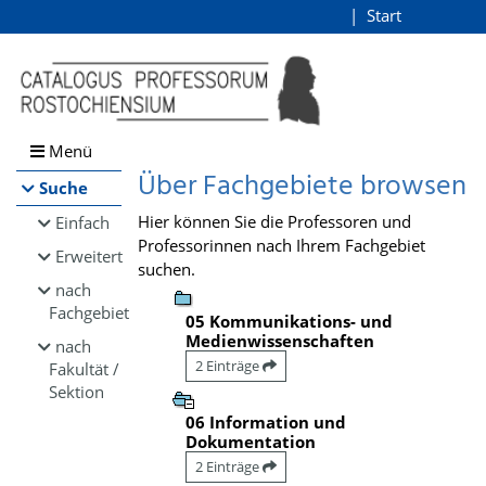
Browsen
Start
Login
direkt zum Inhalt
Menü
Über Fachgebiete browsen
Suche
Hier können Sie die Professoren und
Einfach
Professorinnen nach Ihrem Fachgebiet
Erweitert
suchen.
nach
Fachgebiet
05 Kommunikations- und
Medienwissenschaften
nach
2 Einträge
Fakultät /
Sektion
06 Information und
Dokumentation
2 Einträge