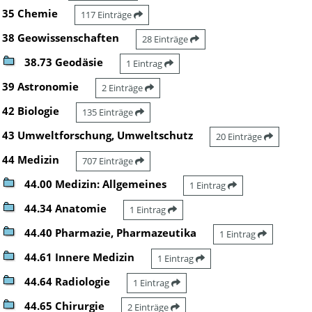
35 Chemie
117 Einträge
38 Geowissenschaften
28 Einträge
38.73 Geodäsie
1 Eintrag
39 Astronomie
2 Einträge
42 Biologie
135 Einträge
43 Umweltforschung, Umweltschutz
20 Einträge
44 Medizin
707 Einträge
44.00 Medizin: Allgemeines
1 Eintrag
44.34 Anatomie
1 Eintrag
44.40 Pharmazie, Pharmazeutika
1 Eintrag
44.61 Innere Medizin
1 Eintrag
44.64 Radiologie
1 Eintrag
44.65 Chirurgie
2 Einträge