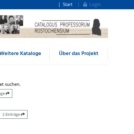
Start
Login
Weitere Kataloge
Über das Projekt
et suchen.
räge
2 Einträge