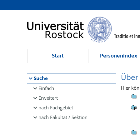
Browsen
direkt zum Inhalt
Start
Personenindex
Über
Suche
Hier kön
Einfach
Erweitert
nach Fachgebiet
nach Fakultät / Sektion