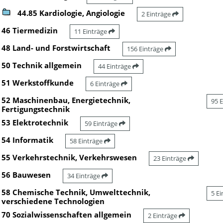
44.85 Kardiologie, Angiologie
2 Einträge
46 Tiermedizin
11 Einträge
48 Land- und Forstwirtschaft
156 Einträge
50 Technik allgemein
44 Einträge
51 Werkstoffkunde
6 Einträge
52 Maschinenbau, Energietechnik,
95 
Fertigungstechnik
53 Elektrotechnik
59 Einträge
54 Informatik
58 Einträge
55 Verkehrstechnik, Verkehrswesen
23 Einträge
56 Bauwesen
34 Einträge
58 Chemische Technik, Umwelttechnik,
5 E
verschiedene Technologien
70 Sozialwissenschaften allgemein
2 Einträge