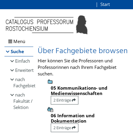
Browsen
Start
Login
direkt zum Inhalt
Menü
Über Fachgebiete browsen
Suche
Hier können Sie die Professoren und
Einfach
Professorinnen nach Ihrem Fachgebiet
Erweitert
suchen.
nach
Fachgebiet
05 Kommunikations- und
Medienwissenschaften
nach
2 Einträge
Fakultät /
Sektion
06 Information und
Dokumentation
2 Einträge