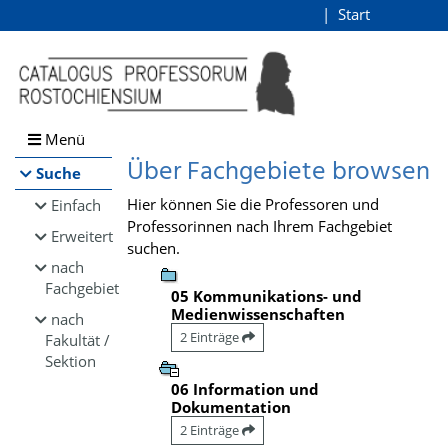
Browsen
Start
Login
direkt zum Inhalt
Menü
Über Fachgebiete browsen
Suche
Hier können Sie die Professoren und
Einfach
Professorinnen nach Ihrem Fachgebiet
Erweitert
suchen.
nach
Fachgebiet
05 Kommunikations- und
Medienwissenschaften
nach
2 Einträge
Fakultät /
Sektion
06 Information und
Dokumentation
2 Einträge