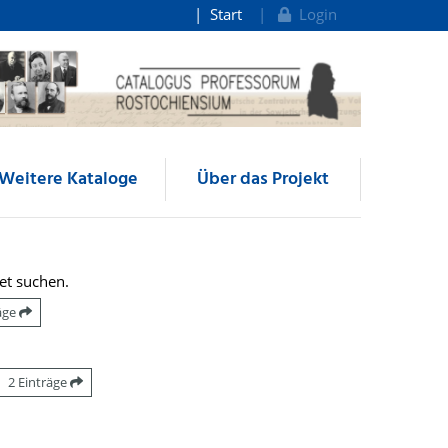
Start
Login
Weitere Kataloge
Über das Projekt
et suchen.
räge
2 Einträge