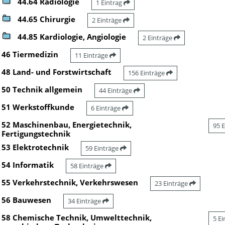
44.64 Radiologie
1 Eintrag
44.65 Chirurgie
2 Einträge
44.85 Kardiologie, Angiologie
2 Einträge
46 Tiermedizin
11 Einträge
48 Land- und Forstwirtschaft
156 Einträge
50 Technik allgemein
44 Einträge
51 Werkstoffkunde
6 Einträge
52 Maschinenbau, Energietechnik,
95 
Fertigungstechnik
53 Elektrotechnik
59 Einträge
54 Informatik
58 Einträge
55 Verkehrstechnik, Verkehrswesen
23 Einträge
56 Bauwesen
34 Einträge
58 Chemische Technik, Umwelttechnik,
5 E