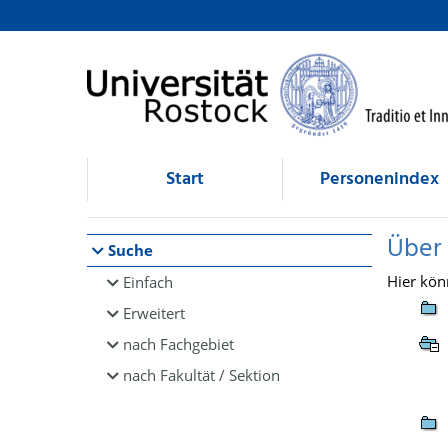
Browsen
direkt zum Inhalt
Start
Personenindex
Über
Suche
Hier kön
Einfach
Erweitert
nach Fachgebiet
nach Fakultät / Sektion