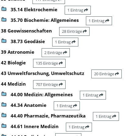
35.14 Elektrochemie
1 Eintrag
35.70 Biochemie: Allgemeines
1 Eintrag
38 Geowissenschaften
28 Einträge
38.73 Geodäsie
1 Eintrag
39 Astronomie
2 Einträge
42 Biologie
135 Einträge
43 Umweltforschung, Umweltschutz
20 Einträge
44 Medizin
707 Einträge
44.00 Medizin: Allgemeines
1 Eintrag
44.34 Anatomie
1 Eintrag
44.40 Pharmazie, Pharmazeutika
1 Eintrag
44.61 Innere Medizin
1 Eintrag