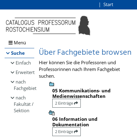
Browsen
Start
Login
direkt zum Inhalt
Menü
Über Fachgebiete browsen
Suche
Hier können Sie die Professoren und
Einfach
Professorinnen nach Ihrem Fachgebiet
Erweitert
suchen.
nach
Fachgebiet
05 Kommunikations- und
Medienwissenschaften
nach
2 Einträge
Fakultät /
Sektion
06 Information und
Dokumentation
2 Einträge