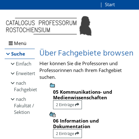
Browsen
Start
Login
direkt zum Inhalt
Menü
Über Fachgebiete browsen
Suche
Hier können Sie die Professoren und
Einfach
Professorinnen nach Ihrem Fachgebiet
Erweitert
suchen.
nach
Fachgebiet
05 Kommunikations- und
Medienwissenschaften
nach
2 Einträge
Fakultät /
Sektion
06 Information und
Dokumentation
2 Einträge