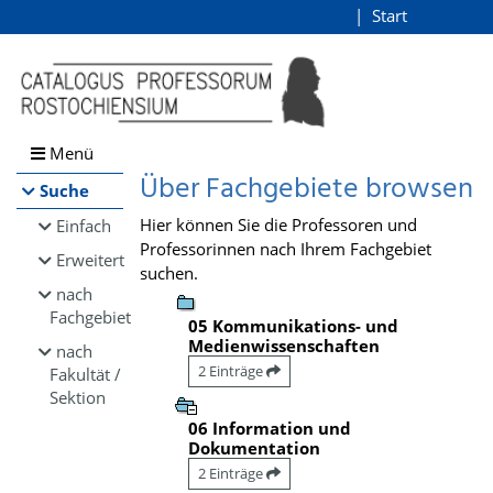
Browsen
Start
Login
direkt zum Inhalt
Menü
Über Fachgebiete browsen
Suche
Hier können Sie die Professoren und
Einfach
Professorinnen nach Ihrem Fachgebiet
Erweitert
suchen.
nach
Fachgebiet
05 Kommunikations- und
Medienwissenschaften
nach
2 Einträge
Fakultät /
Sektion
06 Information und
Dokumentation
2 Einträge