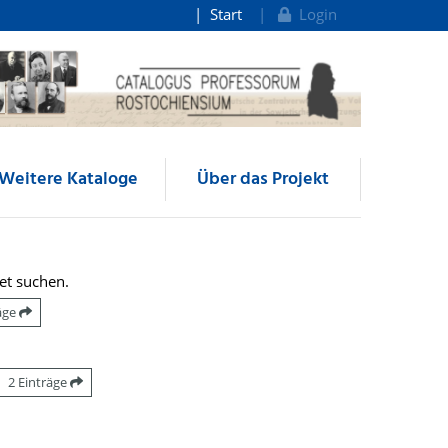
Start
Login
Weitere Kataloge
Über das Projekt
et suchen.
räge
2 Einträge