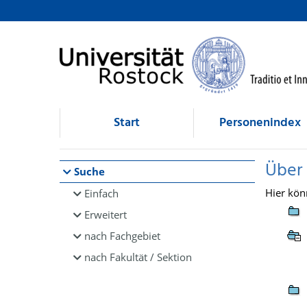
Browsen
direkt zum Inhalt
Start
Personenindex
Über
Suche
Hier kön
Einfach
Erweitert
nach Fachgebiet
nach Fakultät / Sektion