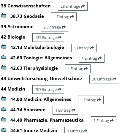
38 Geowissenschaften
28 Einträge
38.73 Geodäsie
1 Eintrag
39 Astronomie
2 Einträge
42 Biologie
135 Einträge
42.13 Molekularbiologie
1 Eintrag
42.60 Zoologie: Allgemeines
1 Eintrag
42.63 Tierphysiologie
1 Eintrag
43 Umweltforschung, Umweltschutz
20 Einträge
44 Medizin
707 Einträge
44.00 Medizin: Allgemeines
1 Eintrag
44.34 Anatomie
1 Eintrag
44.40 Pharmazie, Pharmazeutika
1 Eintrag
44.61 Innere Medizin
1 Eintrag