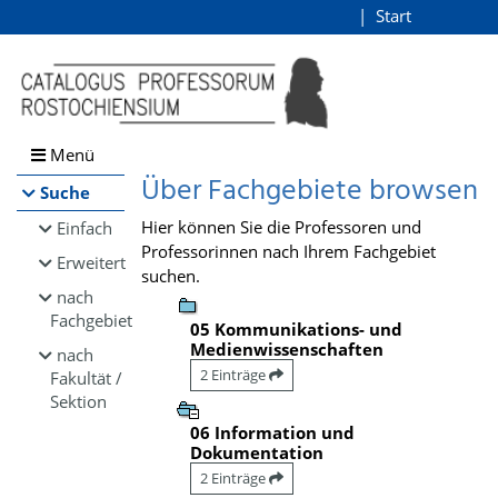
Browsen
Start
Login
direkt zum Inhalt
Menü
Über Fachgebiete browsen
Suche
Hier können Sie die Professoren und
Einfach
Professorinnen nach Ihrem Fachgebiet
Erweitert
suchen.
nach
Fachgebiet
05 Kommunikations- und
Medienwissenschaften
nach
2 Einträge
Fakultät /
Sektion
06 Information und
Dokumentation
2 Einträge