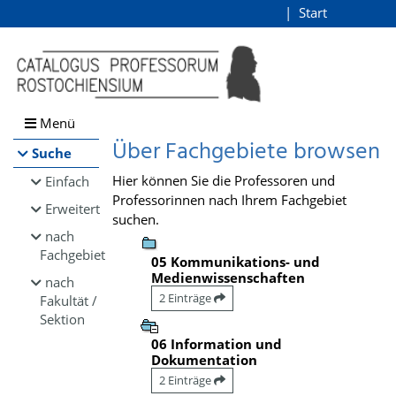
Browsen
Start
Login
direkt zum Inhalt
Menü
Über Fachgebiete browsen
Suche
Hier können Sie die Professoren und
Einfach
Professorinnen nach Ihrem Fachgebiet
Erweitert
suchen.
nach
Fachgebiet
05 Kommunikations- und
Medienwissenschaften
nach
2 Einträge
Fakultät /
Sektion
06 Information und
Dokumentation
2 Einträge