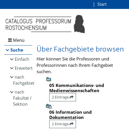
Browsen
Start
Login
direkt zum Inhalt
Menü
Über Fachgebiete browsen
Suche
Hier können Sie die Professoren und
Einfach
Professorinnen nach Ihrem Fachgebiet
Erweitert
suchen.
nach
Fachgebiet
05 Kommunikations- und
Medienwissenschaften
nach
2 Einträge
Fakultät /
Sektion
06 Information und
Dokumentation
2 Einträge