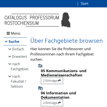
Browsen
Start
Login
direkt zum Inhalt
Menü
Über Fachgebiete browsen
Suche
Hier können Sie die Professoren und
Einfach
Professorinnen nach Ihrem Fachgebiet
Erweitert
suchen.
nach
Fachgebiet
05 Kommunikations- und
Medienwissenschaften
nach
2 Einträge
Fakultät /
Sektion
06 Information und
Dokumentation
2 Einträge