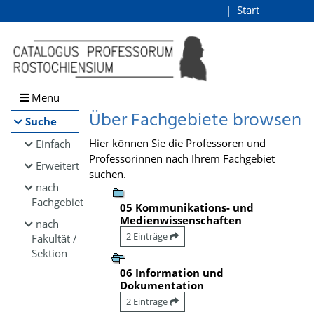
Browsen
Start
Login
direkt zum Inhalt
Menü
Über Fachgebiete browsen
Suche
Hier können Sie die Professoren und
Einfach
Professorinnen nach Ihrem Fachgebiet
Erweitert
suchen.
nach
Fachgebiet
05 Kommunikations- und
Medienwissenschaften
nach
2 Einträge
Fakultät /
Sektion
06 Information und
Dokumentation
2 Einträge