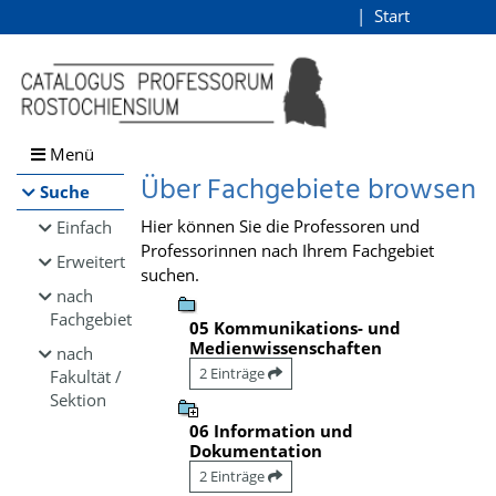
Browsen
Start
Login
direkt zum Inhalt
Menü
Über Fachgebiete browsen
Suche
Hier können Sie die Professoren und
Einfach
Professorinnen nach Ihrem Fachgebiet
Erweitert
suchen.
nach
Fachgebiet
05 Kommunikations- und
Medienwissenschaften
nach
2 Einträge
Fakultät /
Sektion
06 Information und
Dokumentation
2 Einträge