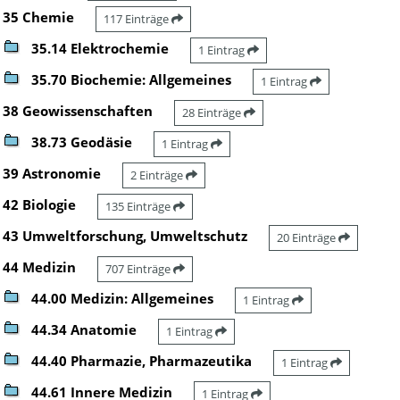
35 Chemie
117 Einträge
35.14 Elektrochemie
1 Eintrag
35.70 Biochemie: Allgemeines
1 Eintrag
38 Geowissenschaften
28 Einträge
38.73 Geodäsie
1 Eintrag
39 Astronomie
2 Einträge
42 Biologie
135 Einträge
43 Umweltforschung, Umweltschutz
20 Einträge
44 Medizin
707 Einträge
44.00 Medizin: Allgemeines
1 Eintrag
44.34 Anatomie
1 Eintrag
44.40 Pharmazie, Pharmazeutika
1 Eintrag
44.61 Innere Medizin
1 Eintrag