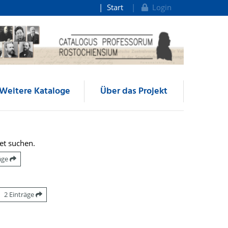
Start
Login
Weitere Kataloge
Über das Projekt
et suchen.
räge
2 Einträge