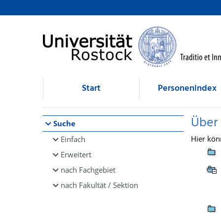
Browsen
direkt zum Inhalt
Start
Personenindex
Über
Suche
Hier kön
Einfach
Erweitert
nach Fachgebiet
nach Fakultät / Sektion