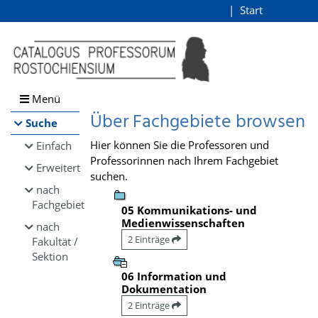
Browsen
Start
Login
direkt zum Inhalt
Menü
Über Fachgebiete browsen
Suche
Hier können Sie die Professoren und
Einfach
Professorinnen nach Ihrem Fachgebiet
Erweitert
suchen.
nach
Fachgebiet
05 Kommunikations- und
Medienwissenschaften
nach
2 Einträge
Fakultät /
Sektion
06 Information und
Dokumentation
2 Einträge