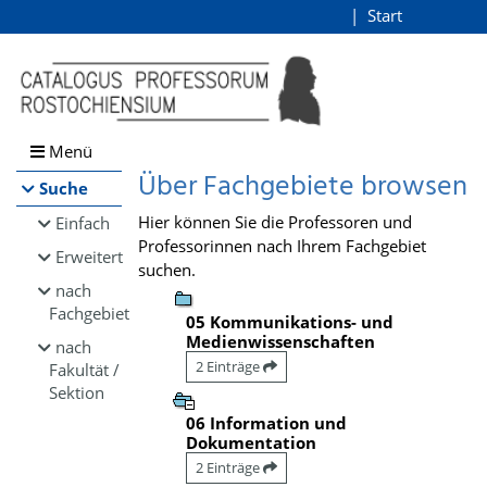
Browsen
Start
Login
direkt zum Inhalt
Menü
Über Fachgebiete browsen
Suche
Hier können Sie die Professoren und
Einfach
Professorinnen nach Ihrem Fachgebiet
Erweitert
suchen.
nach
Fachgebiet
05 Kommunikations- und
Medienwissenschaften
nach
2 Einträge
Fakultät /
Sektion
06 Information und
Dokumentation
2 Einträge