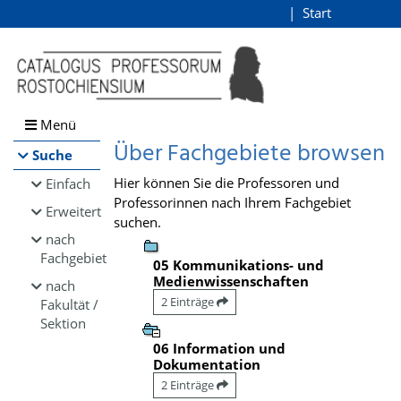
Browsen
Start
Login
direkt zum Inhalt
Menü
Über Fachgebiete browsen
Suche
Hier können Sie die Professoren und
Einfach
Professorinnen nach Ihrem Fachgebiet
Erweitert
suchen.
nach
Fachgebiet
05 Kommunikations- und
Medienwissenschaften
nach
2 Einträge
Fakultät /
Sektion
06 Information und
Dokumentation
2 Einträge