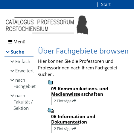
Browsen
Start
Login
direkt zum Inhalt
Menü
Über Fachgebiete browsen
Suche
Hier können Sie die Professoren und
Einfach
Professorinnen nach Ihrem Fachgebiet
Erweitert
suchen.
nach
Fachgebiet
05 Kommunikations- und
Medienwissenschaften
nach
2 Einträge
Fakultät /
Sektion
06 Information und
Dokumentation
2 Einträge