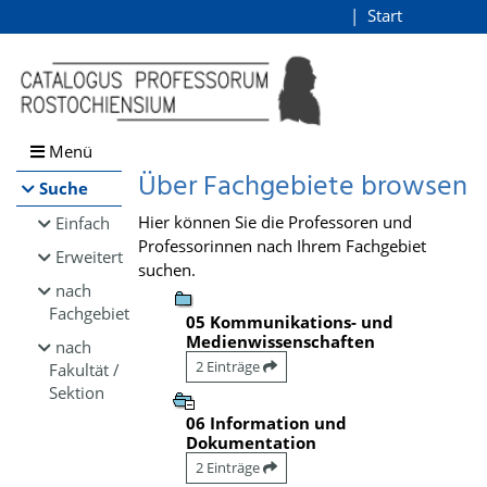
Browsen
Start
Login
direkt zum Inhalt
Menü
Über Fachgebiete browsen
Suche
Hier können Sie die Professoren und
Einfach
Professorinnen nach Ihrem Fachgebiet
Erweitert
suchen.
nach
Fachgebiet
05 Kommunikations- und
Medienwissenschaften
nach
2 Einträge
Fakultät /
Sektion
06 Information und
Dokumentation
2 Einträge